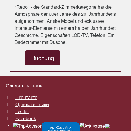
"Retro" - die Standard-Zimmerkategorie hat die
Atmosphäre der 60er Jahre des 20. Jahrhunderts
aufgenommen. Antike Möbel und exklusive
Interieur-Elemente mit einem halben Jahrhundert
Geschichte. Eigenschaften LCD-TV, Telefon. Ein
Badezimmer mit Dusche.
Buchung
Следите за нами
Вконтакте
Одноклассники
Twitter
Facebook
Art House
Арт-Хаус Art-
House Гостевые