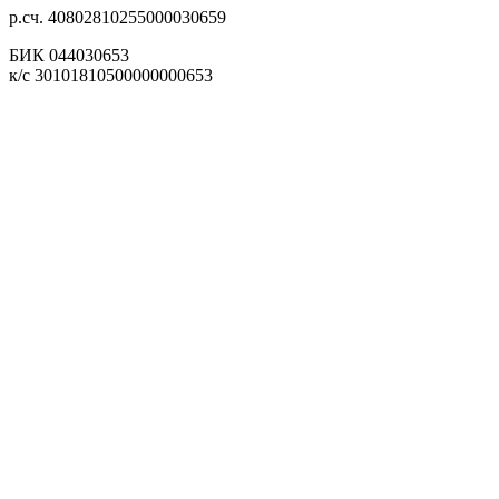
р.сч. 40802810255000030659
БИК 044030653
к/с 30101810500000000653