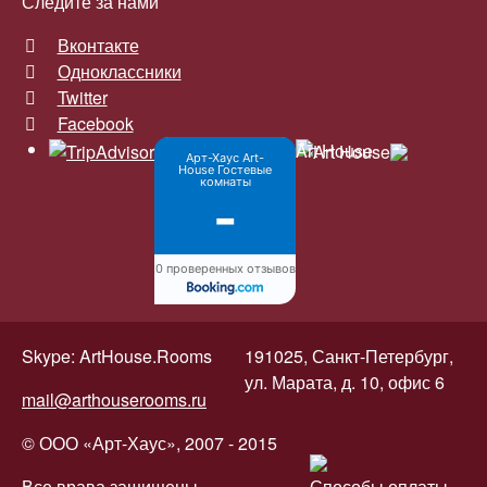
Следите за нами
Вконтакте
Одноклассники
Twitter
Facebook
Art House
Арт-Хаус Art-
House Гостевые
комнаты
-
0 проверенных отзывов
Skype:
ArtHouse.Rooms
191025, Санкт-Петербург,
ул. Марата, д. 10, офис 6
mail@arthouserooms.ru
© ООО «Арт-Хаус», 2007 - 2015
Все врава защищены.
Способы оплаты