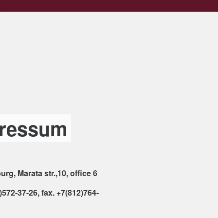
 system
ressum
urg, Marata str.,10, office 6
2)572-37-26, fax. +7(812)764-