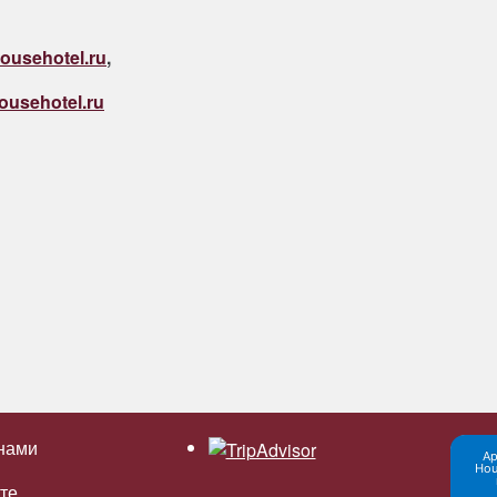
ousehotel.ru
,
ousehotel.ru
 нами
Ар
Hou
те