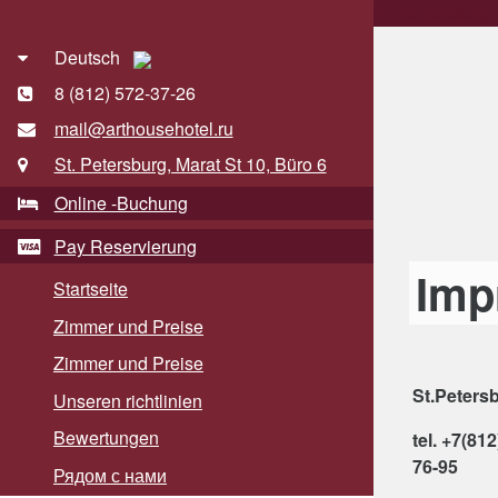
online booking
Deutsch
8 (812)
572-37-26
mail@arthousehotel.ru
St. Petersburg, Marat St 10, Büro 6
Online -Buchung
Pay Reservierung
Imp
Startseite
Zimmer und Preise
Zimmer und Preise
St.Petersb
Unseren richtlinien
Bewertungen
tel. +7(81
76-95
Рядом с нами