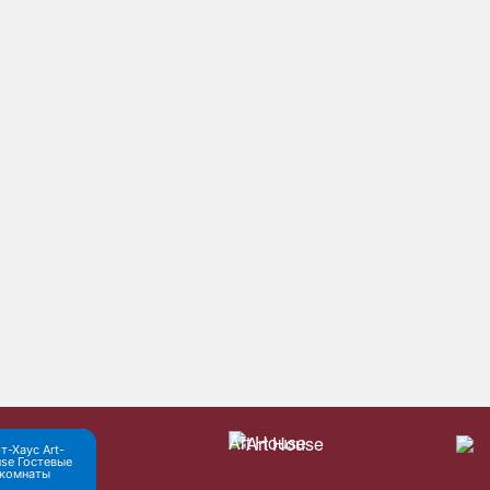
Art House
т-Хаус Art-
se Гостевые
комнаты