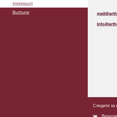
Impressum
Buchung
mail@arth
info@arth
Следите за
Вконтак