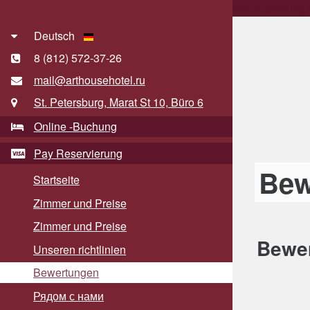
online booking
Deutsch
8 (812)
572-37-26
mail@arthousehotel.ru
St. Petersburg, Marat St 10, Büro 6
Online -Buchung
Pay Reservierung
Bew
Startseite
Zimmer und Preise
Zimmer und Preise
Bewe
Unseren richtlinien
Bewertungen
Рядом с нами