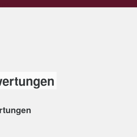
 system
ertungen
rtungen